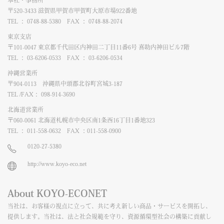
本社・事務所
〒520-3433 滋賀県甲賀市甲賀町大原市場922番地
TEL ： 0748-88-5380 FAX ： 0748-88-2074
東京支店
〒101-0047 東京都千代田区内神田二丁目11番6号 喜助内神田ビル7階
TEL ： 03-6206-0533 FAX ： 03-6206-0534
沖縄営業所
〒904-0113 沖縄県中頭郡北谷町宮城3-187
TEL /FAX： 098-914-3690
北海道営業所
〒060-0061 北海道札幌市中央区南1条西16丁目1番地323
TEL ： 011-558-0632 FAX ：011-558-0900
0120-27-5380
http://www.koyo-eco.net
About KOYO-ECONET
当社は、お客様の視点に立って、共に考え新しい商品・サービスを開拓し、
提供します。当社は、法と社会規範を守り、資源循環型社会の構築に貢献し