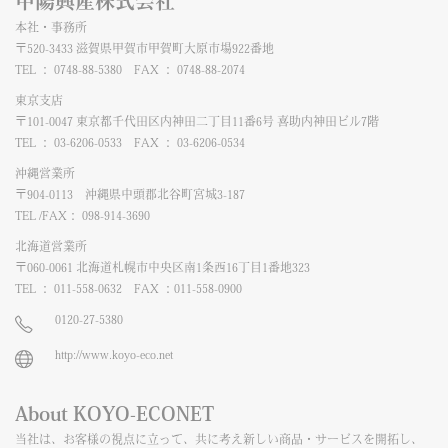
甲陽興産株式会社
本社・事務所
〒520-3433 滋賀県甲賀市甲賀町大原市場922番地
TEL ： 0748-88-5380 FAX ： 0748-88-2074
東京支店
〒101-0047 東京都千代田区内神田二丁目11番6号 喜助内神田ビル7階
TEL ： 03-6206-0533 FAX ： 03-6206-0534
沖縄営業所
〒904-0113 沖縄県中頭郡北谷町宮城3-187
TEL /FAX： 098-914-3690
北海道営業所
〒060-0061 北海道札幌市中央区南1条西16丁目1番地323
TEL ： 011-558-0632 FAX ：011-558-0900
0120-27-5380
http://www.koyo-eco.net
About KOYO-ECONET
当社は、お客様の視点に立って、共に考え新しい商品・サービスを開拓し、