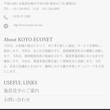
〒060-0061 北海道札幌市中央区南1条西16丁目1番地323
TEL ： 011-558-0632 FAX ：011-558-0900
0120-27-5380
http://www.koyo-eco.net
About KOYO-ECONET
当社は、お客様の視点に立って、共に考え新しい商品・サービスを開拓し、
提供します。当社は、法と社会規範を守り、資源循環型社会の構築に貢献し
ます。当社は、地球環境負荷の低減をはかり、環境事業活動における安全を
確保します。当社は、環境事業活動を通して地域社会に貢献します。当社
は、社員の意識向上をはかり、職場における働き甲斐とチームワークを大切
にします。
USEFUL LINKS
施設見学のご案内
お問い合わせ