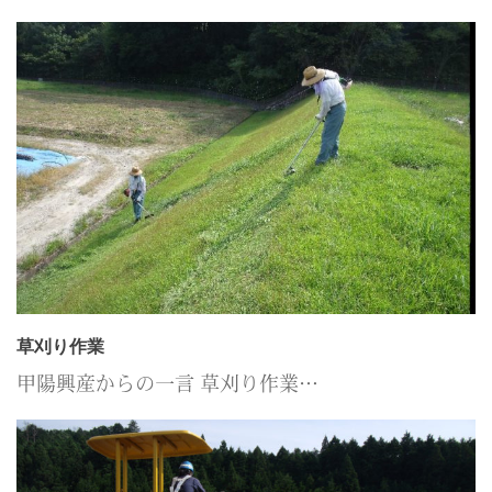
草刈り作業
甲陽興産からの一言 草刈り作業…