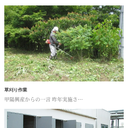
草刈り作業
甲陽興産からの一言 昨年実施さ…