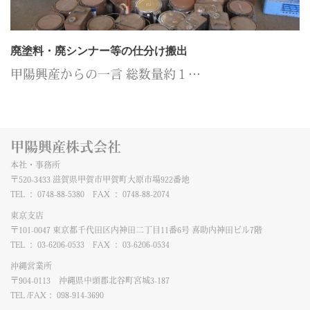
廃塗料・廃シンナー等の仕分け搬出
甲陽興産からの一言 総数量約１…
甲陽興産株式会社
本社・事務所
〒520-3433 滋賀県甲賀市甲賀町大原市場922番地
TEL ： 0748-88-5380 FAX ： 0748-88-2074
東京支店
〒101-0047 東京都千代田区内神田二丁目11番6号 喜助内神田ビル7階
TEL ： 03-6206-0533 FAX ： 03-6206-0534
沖縄営業所
〒904-0113 沖縄県中頭郡北谷町宮城3-187
TEL /FAX： 098-914-3690