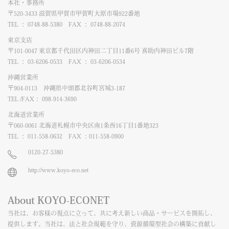
本社・事務所
〒520-3433 滋賀県甲賀市甲賀町大原市場922番地
TEL ： 0748-88-5380 FAX ： 0748-88-2074
東京支店
〒101-0047 東京都千代田区内神田二丁目11番6号 喜助内神田ビル7階
TEL ： 03-6206-0533 FAX ： 03-6206-0534
沖縄営業所
〒904-0113 沖縄県中頭郡北谷町宮城3-187
TEL /FAX： 098-914-3690
北海道営業所
〒060-0061 北海道札幌市中央区南1条西16丁目1番地323
TEL ： 011-558-0632 FAX ：011-558-0900
0120-27-5380
http://www.koyo-eco.net
About KOYO-ECONET
当社は、お客様の視点に立って、共に考え新しい商品・サービスを開拓し、
提供します。当社は、法と社会規範を守り、資源循環型社会の構築に貢献し